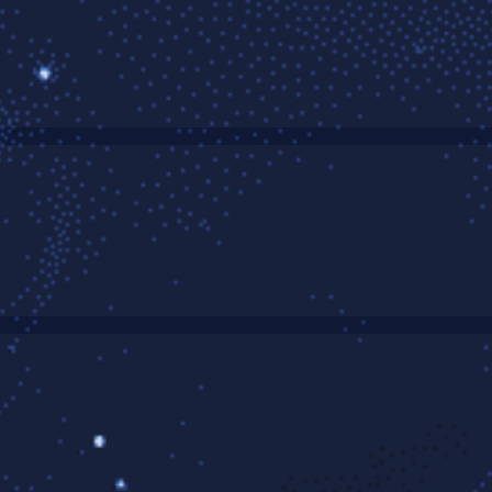
下新星
之鹰未来充满挑战与不确定性
尼克组合潜力巨大
哥和阿德巴约创造空间
分助力拜仁胜利
子当好好先生
慎跟风模仿
获3球2助攻成就有限
报价难撼动
落后于他
是他执教生涯最佳前锋