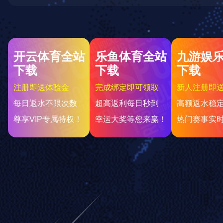
巴甲俱乐部联合推出国家队配色球衣表达对
米切尔在录像回放中自责展现对胜利的强烈
凯塞多宣布更换经纪公司CAABase发文热
世界杯前夕萨利巴伤情加重恐缺席数周球队
哭泣过后文班亚马心中涌现对波波维奇的感
Whoscored评选欧冠半决赛最佳阵容登贝
乌尔比希在对阵狼堡中展现世界级水平有望
邓肯与波波维奇健身房共度时光进行康复训
桑托斯官方社媒祝贺内马尔入选世界杯名单
罗马诺透露格拉斯纳将与AC米兰洽谈伊劳拉
霍兰德与曼联续约至2028年并含一年延长