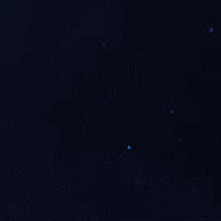
2026-08-02
2026-07-31
2026-08-07