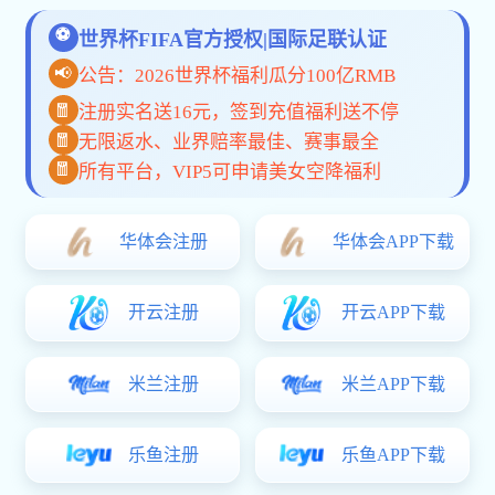
手机App
网页版
乌杰里揭秘为何加盟独行侠：库珀
弗拉格的吸引力不可忽视
2026-06-11 01:09
29 次阅读
首页
/
体育快讯
在职业篮球的世界中，球员与球队之间的选择往往反