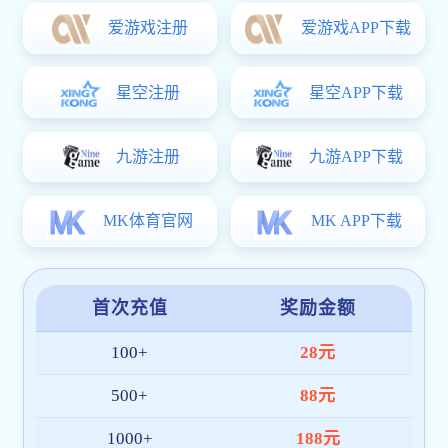
映了多重因素的交织。乌杰里加盟独行侠这一决定，
不仅是他个人职业生涯的重要转折点，更是对库珀·弗
拉格这位新任主教练吸引力的体现。本文将从多个层
面深入探讨乌杰里的这一决定，包括弗拉格的执教理
念、球队文化的兼容性、未来发展的潜力以及市场影
响力等四个方面，旨在揭示为何库珀·弗拉格对于乌杰
里来说具有不可忽视的吸引力。这一分析不仅为我们
理解乌杰里的决策提供了新的视角，也对独行侠未来
的发展方向提供了重要启示。
1、弗拉格的执教理念
库珀·弗拉格作为新任主教练，其执教理念备受瞩目。
他强调以球员为中心的发展模式，注重球员个体能力
的提升和团队协作。对于乌杰里这样的全能型球员，