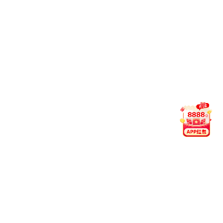
成了吸引乌杰里的关键因素。他不仅看到了个人职业
生涯的新起点，也把握住了加入一支充满潜力团队的
大好时机。这些元素结合起来，使得他的决策显得更
为合理与具有前瞻性，为双方今后的合作奠定了坚实
基础。
最后，我们期待看到乌杰里的精彩表现，以及他如何
在库珀·弗拉格指导下带领独行侠走向更辉煌的未来。
这既是对他个人能力的一次挑战，也是对整个团队实
力的一次检验，相信他们将在新的赛季中创造佳绩！
上一篇：
哈登谈球队信心与积极面尽管错失…