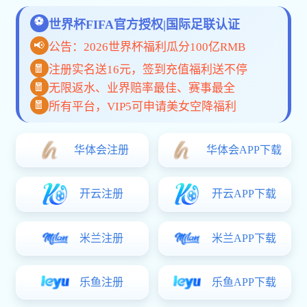
手机App
网页版
C罗精彩突破防守球员射门得分却因
越位被判无效引发争议
2026-06-13 00:39
32 次阅读
首页
/
体育快讯
在一场备受瞩目的足球比赛中，C罗凭借其卓越的技