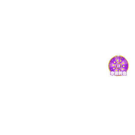
让足球运动更加公平、公正。
4、心理影响与公众反应
C罗此役失去有效进球，不仅影响了他个人的数据统
计，更对球队士气产生了一定冲击。在比分胶着的时
候，一个毫无预警被取消的进球，会让队友感到沮
丧，同时带来心理上的压力。此外，对于正在全力以
赴拼搏球队来说，这种情况可能会导致士气下降，从
而影响后续表现。
另一方面，此事件也引发广大观众的不满和愤怒，大
量社交平台上关于此事的话题热度持续升温。一方面
是对赛事公正性的质疑；另一方面则是对于裁判执法
水平的不满。这种强烈情绪直接反映出人们对于体育
公平竞争环境的期待，希望未来能够看到更多合理、