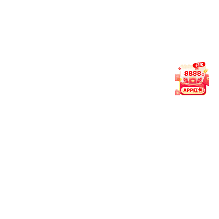
通过这次事件，我们可以看到，无论技术如何发展，
人的主观判断依然会存在局限。而我们作为观众，应
当学会用更加宽容与理性的态度来看待这些偶然发生
的不幸，同时期待未来能有更完善、更科学的方法来
提升整个赛事体验，使每一个精彩瞬间都能被真实记
录和认可。
上一篇：
布雷斯福德爵士辞去曼联董事职务…
下一篇：
奥尼尔评选历史前十关键先生乔丹