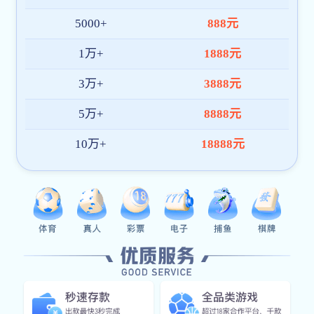
放进行了反复研究。
此外，由于现代足球技术的发展，VAR（视频助理裁
判）已成为重要工具，但在该事件中，VAR是否被合
理利用同样成为热议的话题。有些人质疑VAR系统是
否在关键时刻提供了准确的信息，使得裁判能够作出
正确判断。对于这种新科技的使用，球迷们也有不同
看法。
总之，这次事件再次让人们关注到裁判制度及其执行
中的不确定性，使得一些支持者开始呼吁改革，以确
保公平竞争。
2、C罗表现令人赞叹
C罗作为当今足坛最具影响力的人物之一，其个人能
力毋庸置疑。在此次比赛中，他展示出了惊人的速度