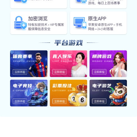
这则消息的真实性，以及为何有关方面没有及时做出
回应。
受此影响，不少新闻媒体也跟进报道，使得事件进一
步发酵。一时间，各种各样的信息充斥着网络，让原
本应该是正面关怀的话题变得复杂化。一些负面的评
论甚至在讨论中出现，这让关心蒋圣龙的人感到无奈
与失望。
总体来看，这场舆论风波体现出了公众对于明星健康
问题高度敏感的一面，同时也暴露出在信息传播过程
中存在的问题，比如缺乏有效的信息沟通机制等。
3、博主澄清的重要性
面对如此众多的误解和猜测，一位知名博主选择站出