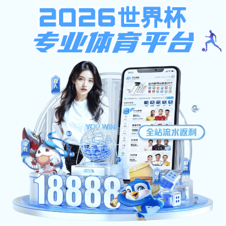
注册入口
爱游戏官网
APP与网页版入口
｜畅享全球体育赛事与数据服
务
欢迎访问
爱游戏官网
，提供全面覆盖足球、篮
球、电竞等项目的赛事资讯与数据内容， 支持
APP下载
与
网页使用
，每日同步更新千场比
赛，聚焦热门体育内容， 助您轻松获取赛事动
态，掌握比赛节奏。