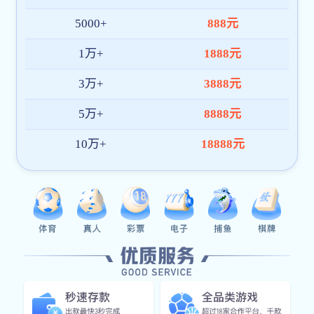
东契奇指出，在比赛中，他感受到对手防守压力增
大，而自己身边并没有能够有效分担这一压力的球
员。这使得他不得不承担更多责任，无论是在进攻还
是防守端，都需要付出额外努力。这种情况让他倍感
压力，也影响了他的发挥。
此外，东契奇还提到，年轻球员在关键时刻需要更多
磨练。在紧张激烈的比赛中经验丰富的大牌球星往往
能起到稳定军心和引领节奏的重要作用，而这正是当
前独行侠所缺失的一环。
2、勒布朗的重要性
作为NBA历史上最具影响力的球员之一，勒布朗·詹姆
斯不仅仅是一位出色的得分手，更是一名天生的领导
者。他能够通过个人能力和战术智慧改变比赛走势，