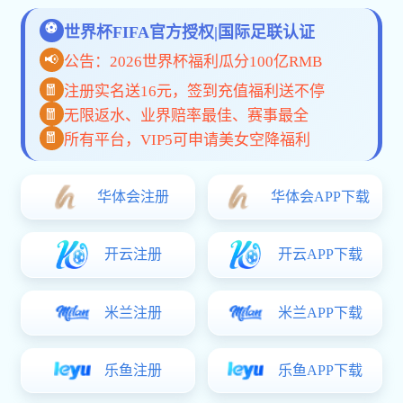
手机App
网页版
东契奇坦言缺少勒布朗难以与强队
抗衡我们已全力以赴奋战
2026-05-31 01:17
77 次阅读
首页
/
体育快讯
在NBA的赛季中，团队的实力和球星的表现常常决定