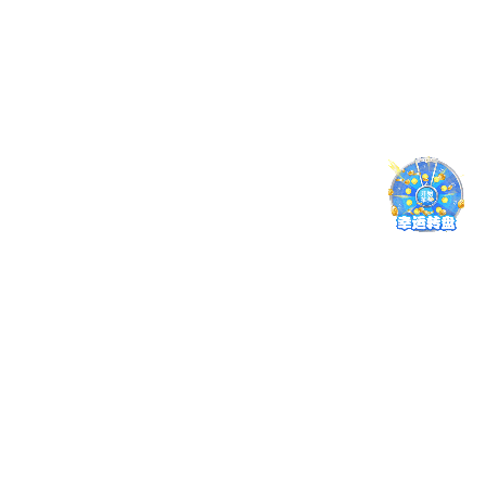
重要赛事。因此，要缩小与强队间差距，需要各方面
共同努力，包括加强训练及增强心理素质等。
4、未来展望
尽管目前面临诸多挑战，但东契奇依旧保持乐观。他
认为只要继续努力，不断强化自身能力，就一定能够
迎来转机。同时，他希望管理层能够通过交易或选秀
引入更多优秀人才，以提升整体实力，让整个团队朝
着更高目标迈进。
未来若干年后，当这些年轻球员积累足够经验后，加
上可能的新援加入，将使得独行侠有机会再次成为争
冠热门。在这段过程中，需要每一位成员齐心协力，
共同克服困难，实现梦想。