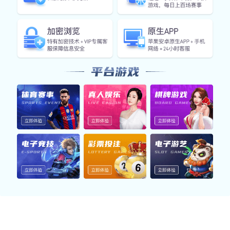
为队友创造机会。在许多关键时刻，他都能凭借冷静
和经验帮助球队逆转局势。
东契奇表示，如果有勒布朗这样的超级巨星加盟独行
侠，无疑会提升整个球队的竞争力。勒布朗可以带来
更高水平的篮球智商，同时也能吸引更多防守注意
力，从而为其他球员创造更好的进攻空间。
除了技术层面外，勒布朗的人格魅力也是球队不可或
缺的一部分。他通过自己的职业态度和训练习惯，引
导年轻球员树立正确价值观，从而形成良好的团队文
化。这对于正在成长中的独行侠来说，将是一次宝贵
的发展机遇。
3、独行侠与强队之间差距