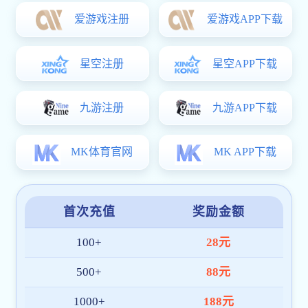
了球队的成败。近日，达拉斯独行侠队的明星球员卢
卡·东契奇在一次采访中坦言，由于缺少像勒布朗·詹姆
斯这样的顶尖球员，他们在面对强队时感到困难重
重。他强调，虽然球队已经全力以赴，但与联盟中的
一些强队抗衡依然是一个不小的挑战。本文将从东契
奇对球队现状的反思、勒布朗的重要性、独行侠与强
队之间的差距以及未来展望四个方面进行深入探讨。
1、东契奇对球队现状的反思
在赛季初期，东契奇就已经意识到独行侠在阵容上的
不足。他认为，尽管球队拥有一定实力，但缺乏足够
的深度和经验，使得他们很难在关键比赛中保持竞争
力。尤其是在面对像洛杉矶湖人这样的豪华阵容时，
这种不足愈发明显。