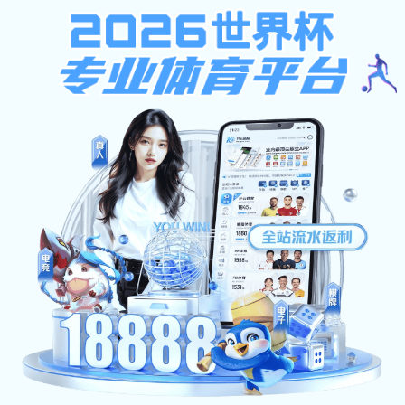
注册入口
爱游戏官网
APP与网页版入口
｜畅享全球体育赛事与数据服
务
欢迎访问
爱游戏官网
，提供全面覆盖足球、篮
球、电竞等项目的赛事资讯与数据内容， 支持
APP下载
与
网页使用
，每日同步更新千场比
赛，聚焦热门体育内容， 助您轻松获取赛事动
态，掌握比赛节奏。