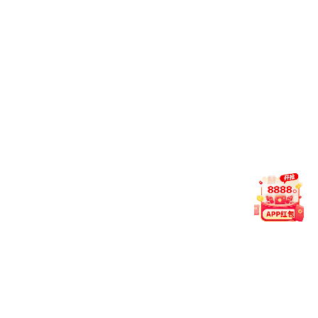
是一次珍贵而富有意义的回顾。通过重温那些经典瞬
间，我们看到的不仅仅是篮球比赛本身，还有其中蕴
含的人生哲理，以及团队协作的重要性。同时，这些
记忆也让我们明白，无论时代如何变迁，那份坚持与
勇气始终不会消逝，这正是体育精神最真实且珍贵的
一面。
未来，我们期待看到更多这样的致敬活动，它们将继
续传承下去，让新一代年轻人铭记过去，同时鼓舞他
们创造属于自己的辉煌篇章。在这条追梦之路上，每
一次努力都是值得珍惜与铭记，因为正是这些点滴构
成了我们共同的人生旅程。