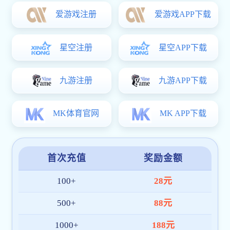
年总决赛的方式致敬了他们的传奇球员勒布朗·詹姆
斯。这一时刻引发了球迷们对过去经典时刻的回忆，
尤其是与2016年总决赛第七场（G7）交织的情感。
本文将从四个方面详细探讨这一致敬活动：首先回顾
07年总决赛的重要性，其次分析老詹对骑士队历史的
深远影响，再者探讨16G7带来的荣耀和情感共鸣，最
后总结这些经典时刻如何塑造了骑士队的文化与精
神。通过这些角度，我们不仅能够重温那些难忘瞬
间，更能理解它们在当今篮球历史中的地位。
1、2007年总决赛的重要性
2007年，总决赛对克里夫兰骑士和勒布朗·詹姆斯来
说，是一个具有里程碑意义的时刻。在这之前，骑士
队从未进入过总决赛，而年轻的詹姆斯也正处于职业