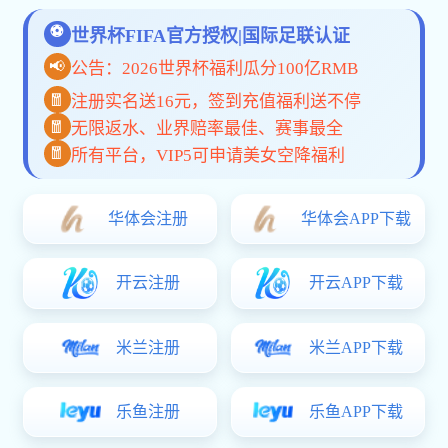
手机App
网页版
媒体人分析深圳战术调整布朗出色
表现助力球队进攻得分不止
2026-06-22 00:36
26 次阅读
首页
/
体育快讯
本文将深入分析深圳队在近期比赛中的战术调整及布