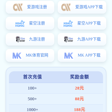
吸引了众多关注。俱乐部希望通过引进著名教练克洛
普来提升球队的竞争力，但这一计划面临着诸多挑战
与阻力。从财务问题、文化差异、职业生涯规划以及
球迷和媒体的反应等多个方面分析，引进克洛普不仅
仅是一个简单的交易，而是一项复杂而艰巨的任务。
本文将深入探讨吉达联合为何希望引进克洛普，以及
他们所面临的各种挑战和阻力。
1、财务问题成关键
首先，吉达联合引进克洛普最直接的问题就是财务支
持。克洛普作为世界顶级教练，其薪资水平极为可
观，通常需要庞大的财政预算来满足他的要求。然
而，在目前经济形势下，吉达联合是否能够承担这样
的开支是一个重要考虑因素。