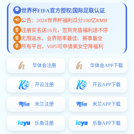
手机App
网页版
塞巴略斯今夏或离开皇马贝蒂斯已
与其展开接触
2026-06-24 12:23
35 次阅读
首页
/
体育快讯
本文将深入探讨塞巴略斯今夏可能离开皇马的背景以