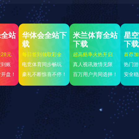
过赞助合同、电视转播权等多元化收入渠道不断增加财政收入。
行高额投资。
接转化为比赛胜利，但对于提升球队整体实力、吸引优秀球员以
目标之间找到了某种平衡。
样令人瞩目。在净支出榜单中排第二的位置反映了球队正在积极
时也不乏一些经验丰富的大牌球员，这种组合策略让他们逐步形
，通过培养本土人才来降低引援成本。在这样的背景下，该俱乐
销，更能增强球迷对球队未来发展的信心。
森纳积极寻求与各大品牌合作，以增加赞助收入，从而进一步支
争力。