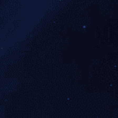
正进1球获7
黑的塞巴里以客串中锋的身份展现...
足球生涯目标
他足球生涯的重塑。这一赛事不...