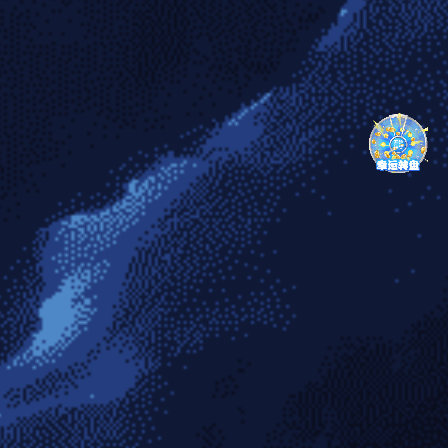
样加大了对球员市场的投入。然而，与两大
必能最大限度发挥其潜力。而热刺则经历了
们所取得的成绩却未必如预期那般理想。
效果。一部分球队虽然有着丰厚预算，却因
担加重，一旦出现成绩下滑，则极易陷入困
。
，那么即使是巨额花费也难以获得广泛认