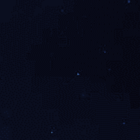
下一篇：
哈登谈球队信心与积极面尽管错失