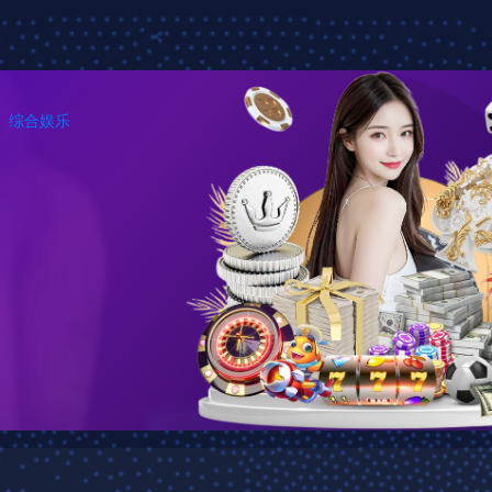
App下载
关于我们
体育快讯
PP与网页版入口｜畅享全球体育
足球、篮球、电竞等项目的赛事资讯与数据内容， 
，聚焦热门体育内容， 助您轻松获取赛事动态，掌
手机App
网页版