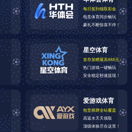
首页
/
体育快讯
其中曼联以显著的支出居于首位，而阿森纳
入思考。本文将从四个方面进行详细分析：
较其他球队在这份榜单上的表现；最后，讨
与竞技关系。
在过去五年中，曼联不仅在球员转会方面进
领先地位。