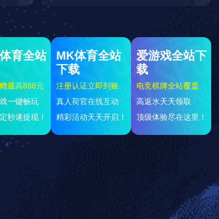
尽管球队在竞技层面面临一定挑战，但其吸
及增强竞争力而言，无疑是至关重要的一
重建，以期重返巅峰。为了加强阵容深度，
成了一支具备竞争力的队伍。
部不仅拓宽了自己的财源，还为未来打下了
持球队发展。这些综合措施，使得阿森纳能