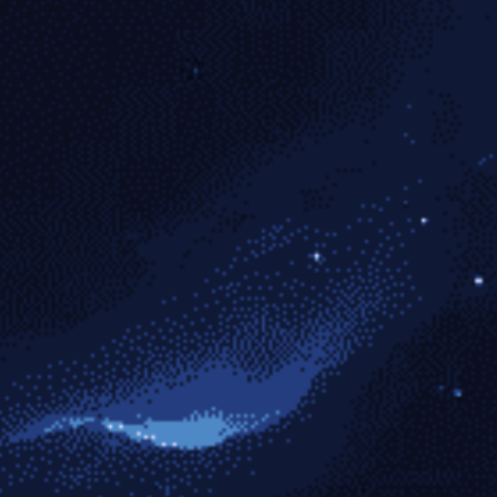
可。这就要求俱乐部必须承担起相应责任
最终，高额投入是否能够产生正向反馈，
会，以确保建立健康可持续的发展模式，
总结：
综上所述，本次英超五年净支出榜单揭晓
的重要性。尤其是曼联和阿森纳这两家豪
步，则需要更加审慎地规划自己的财务与
展望未来，我们期待看到更多优秀年轻球
足球事业的发展。同时，也希望这种经济