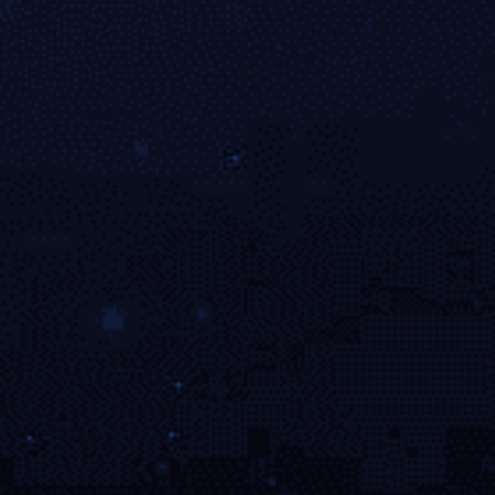
足下赛季四
以平局收场，这一结果不仅令球迷感...
强队抗衡我
星的表现常常决定了球队的成败。近...
联系我们
快速导航
宁省阜新市细河区中华路142号
App下载
关于我们
upport@jamvacuum.com
隐私政策
用户协议
网站地图