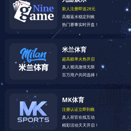
英超五年净支出榜单揭晓曼联
2026-06-08 01:17
30 次阅读
在英超联赛的历史长河中，财力的比拼始
紧随其后。这一榜单不仅反映了各队在转
首先，探讨曼联为何能在净支出榜上名列
论高额支出对球队表现与未来发展的影响
1、曼联的支出优势
曼联作为英超历史上最成功的俱乐部之一
行了大量投资，还在教练团队和基础设施